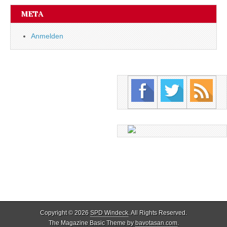
META
Anmelden
Copyright © 2026
SPD Windeck
. All Rights Reserved.
The Magazine Basic Theme by
bavotasan.com
.