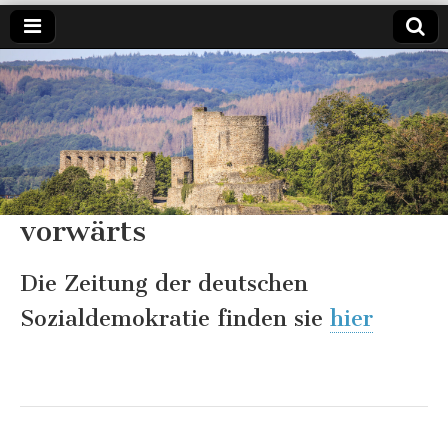
SPD
Weil es
um
Windeck
Windeck
geht.
vorwärts
Die Zeitung der deutschen
Sozialdemokratie finden sie
hier