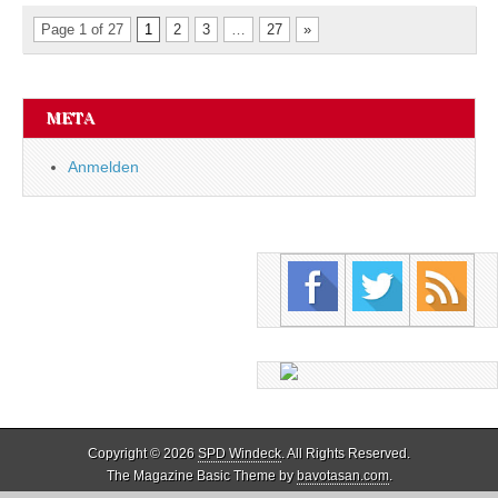
Page 1 of 27
1
2
3
…
27
»
META
Anmelden
Copyright © 2026
SPD Windeck
. All Rights Reserved.
The Magazine Basic Theme by
bavotasan.com
.