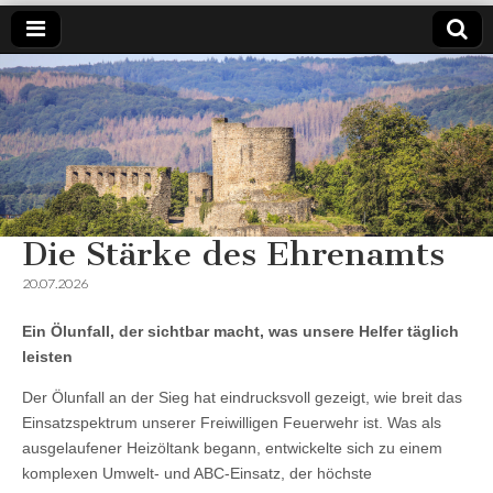
SPD
Weil es
um
Windeck
Windeck
geht.
Die Stärke des Ehrenamts
20.07.2026
Ein Ölunfall, der sichtbar macht, was unsere Helfer täglich
leisten
Der Ölunfall an der Sieg hat eindrucksvoll gezeigt, wie breit das
Einsatzspektrum unserer Freiwilligen Feuerwehr ist. Was als
ausgelaufener Heizöltank begann, entwickelte sich zu einem
komplexen Umwelt- und ABC‑Einsatz, der höchste