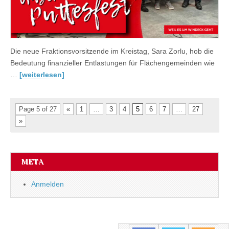
Die neue Fraktionsvorsitzende im Kreistag, Sara Zorlu, hob die
Bedeutung finanzieller Entlastungen für Flächengemeinden wie
…
[weiterlesen]
Page 5 of 27
«
1
…
3
4
5
6
7
…
27
»
META
Anmelden