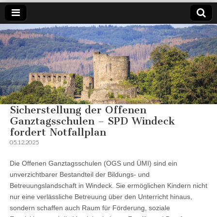
SPD
Weil es
um
Windeck
Windeck
geht.
Sicherstellung der Offenen
Ganztagsschulen – SPD Windeck
fordert Notfallplan
05.12.2025
Die Offenen Ganztagsschulen (OGS und ÜMI) sind ein
unverzichtbarer Bestandteil der Bildungs- und
Betreuungslandschaft in Windeck. Sie ermöglichen Kindern nicht
nur eine verlässliche Betreuung über den Unterricht hinaus,
sondern schaffen auch Raum für Förderung, soziale