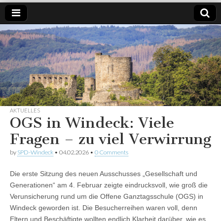
SPD
Weil es
um
Windeck
Windeck
geht.
AKTUELLES
OGS in Windeck: Viele
Fragen – zu viel Verwirrung
by
SPD-Windeck
•
04.02.2026
•
0 Comments
Die erste Sitzung des neuen Ausschusses „Gesellschaft und
Generationen“ am 4. Februar zeigte eindrucksvoll, wie groß die
Verunsicherung rund um die Offene Ganztagsschule (OGS) in
Windeck geworden ist. Die Besucherreihen waren voll, denn
Eltern und Beschäftigte wollten endlich Klarheit darüber, wie es