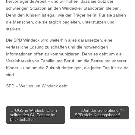
hervorragende Arbeit – und wir hoffen, dass sie trotz der
schwierigen Situation an den Windecker Standorten bleiben.
Denn den Kindern ist egal, wie der Träger heißt. Für sie zählen
die Menschen, die sie täglich begleiten, unterstützen und
stärken.
Die SPD Windeck wird weiterhin alles daransetzen, eine
verlässliche Lösung zu schaffen und die notwendigen
Informationen offen zu kommunizieren. Denn es geht um die
Vereinbarkeit von Familie und Beruf, um die Betreuung unserer
Kinder – und um die Zukunft derjenigen, die jeden Tag für sie da
sind.
SPD – Weil es um Windeck geht
Post
← OGS in Windeck: Eltern
„Dorf der Generationen“ –
sollten den 04. Februar im
SPD sieht Klärungsbedarf →
navigation
Blick behalten