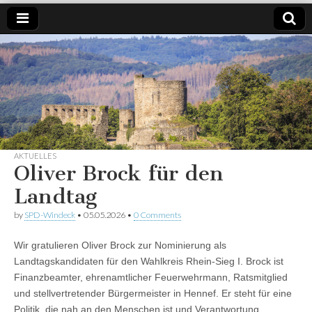
SPD
Weil es
um
Windeck
Windeck
geht.
AKTUELLES
Oliver Brock für den
Landtag
by
SPD-Windeck
•
05.05.2026
•
0 Comments
Wir gratulieren Oliver Brock zur Nominierung als
Landtagskandidaten für den Wahlkreis Rhein‑Sieg I. Brock ist
Finanzbeamter, ehrenamtlicher Feuerwehrmann, Ratsmitglied
und stellvertretender Bürgermeister in Hennef. Er steht für eine
Politik, die nah an den Menschen ist und Verantwortung