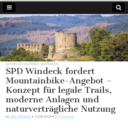
SPD
Weil es
um
Windeck
Windeck
geht.
AKTUELLES
,
ANTRÄGE / ANFRAGEN
SPD Windeck fordert
Mountainbike-Angebot –
Konzept für legale Trails,
moderne Anlagen und
naturverträgliche Nutzung
by
SPD-Windeck
•
15.08.2025
•
0 Comments