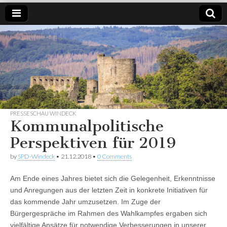
SPD
Weil es
um
Windeck
Windeck
geht.
PRESSESCHAU WINDECK
Kommunalpolitische
Perspektiven für 2019
by
SPD-Windeck
•
21.12.2018
•
0 Comments
Am Ende eines Jahres bietet sich die Gelegenheit, Erkenntnisse
und Anregungen aus der letzten Zeit in konkrete Initiativen für
das kommende Jahr umzusetzen. Im Zuge der
Bürgergespräche im Rahmen des Wahlkampfes ergaben sich
vielfältige Ansätze für notwendige Verbesserungen in unserer