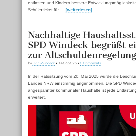
entlasten und Kindern bessere Entwicklungsmöglichkeite
Schülerticket für …
[weiterlesen]
Nachhaltige Haushaltsst
SPD Windeck begrüßt ei
zur Altschuldenregelun
by
SPD-Windeck
•
14.06.2025
•
0 Comments
In der Ratssitzung vom 20. Mai 2025 wurde die Beschlu
Landes NRW einstimmig angenommen. Die SPD Windeck be
angespannter kommunaler Haushalte ist jede Entlastung
erweitert.