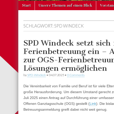
Skip
Main
Start
Unsere Themen auf einen Blick
Vorstan
to
menu
content
SCHLAGWORT:
SPD WINDECK
SPD Windeck setzt sich 
Ferienbetreuung ein – A
zur OGS-Ferienbetreuung
Lösungen ermöglichen
by
SPD-Windeck
•
04.07.2025
•
0 Comments
Die Vereinbarkeit von Familie und Beruf ist für viele El
große Herausforderung. Um diesem Umstand gerecht zu
Juli 2025 einen Antrag auf Durchführung einer umfass
Offenen Ganztagsschule (OGS) gestellt (
Link
). Die bis
Betreuungsanmeldung greift dabei nicht weit genug.