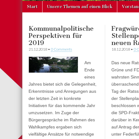
Skip
Main
Start
Unsere Themen auf einen Blick
Vorstan
to
menu
content
Kommunalpolitische
Fragwür
Perspektiven für
Stellenp
2019
neuen R
21.12.2018
•
0 Comments
18.12.2018
•
0 
Am
Das neue Rat
Ende
Grüne und FD
eines
wahrsten Sin
Jahres bietet sich die Gelegenheit,
überraschend 
Erkenntnisse und Anregungen aus
Tag der Ratss
der letzten Zeit in konkrete
der Stellenpl
Initiativen für das kommende Jahr
beschlossen w
umzusetzen. Im Zuge der
die SPD-Frakt
Bürgergespräche im Rahmen des
darüber in Ke
Wahlkampfes ergaben sich
auf Antrag der
vielfältige Ansätze für notwendige
unter Federfü