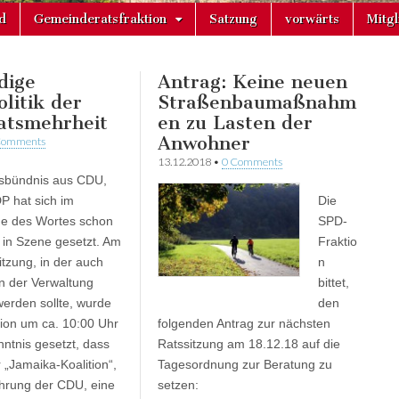
d
Gemeinderatsfraktion
Satzung
vorwärts
Mitg
dige
Antrag: Keine neuen
olitik der
Straßenbaumaßnahm
atsmehrheit
en zu Lasten der
Anwohner
Comments
13.12.2018
•
0 Comments
sbündnis aus CDU,
P hat sich im
Die
ne des Wortes schon
SPD-
in Szene gesetzt. Am
Fraktio
itzung, in der auch
n
an der Verwaltung
bittet,
erden sollte, wurde
den
ion um ca. 10:00 Uhr
folgenden Antrag zur nächsten
nntnis gesetzt, dass
Ratssitzung am 18.12.18 auf die
 „Jamaika-Koalition“,
Tagesordnung zur Beratung zu
hrung der CDU, eine
setzen: